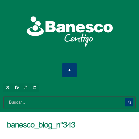
banesco_blog_n°343