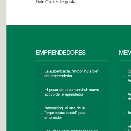
Dale Click si te gusta
EMPRENDEDORES
MEM
La autoeficacia: “motor invisible”
C
del emprendedor
c
V
El poder de la comunidad: nuevo
activo del emprendedor
V
d
Networking: el arte de la
“arquitectura social” para
I
emprender
«