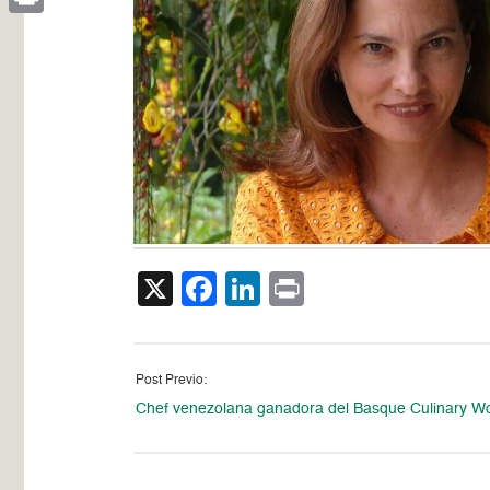
Print
X
Facebook
LinkedIn
Print
Post Previo:
Chef venezolana ganadora del Basque Culinary Wo