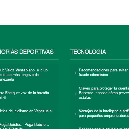
ORIAS DEPORTIVAS
TECNOLOGÍA
lub Veloz Venezolano: el club
Recomendaciones para evitar 
iclístico más longevo de
fraude cibernético
enezuela
Claves para proteger tu cuent
era Fortique: voz de la hazaña
Banesco: conoce cómo preven
el 41
estafas
nicios del ciclismo en Venezuela
Ventajas de la inteligencia artif
para pequeños emprendedore
Pega Betulio… Pega Betulio…