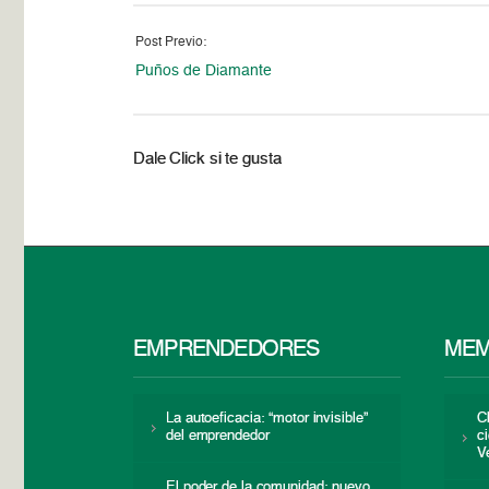
Post Previo:
Puños de Diamante
Dale Click si te gusta
EMPRENDEDORES
MEM
La autoeficacia: “motor invisible”
C
del emprendedor
c
V
El poder de la comunidad: nuevo