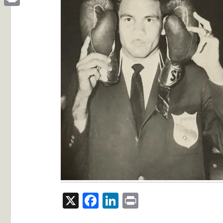
Print
X
Facebook
LinkedIn
Print