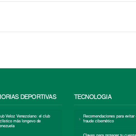
ORIAS DEPORTIVAS
TECNOLOGÍA
lub Veloz Venezolano: el club
Recomendaciones para evitar 
iclístico más longevo de
fraude cibernético
enezuela
Claves para proteger tu cuent