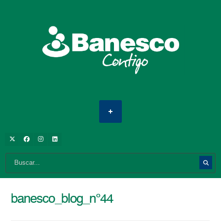
banesco_blog_n°44