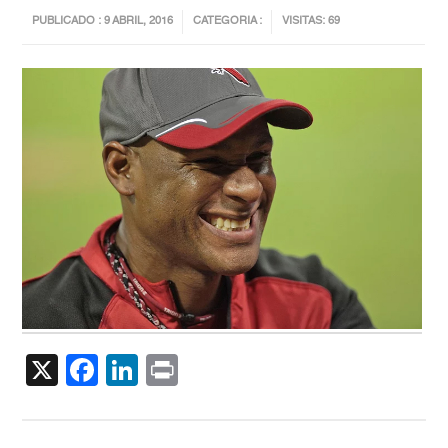
PUBLICADO : 9 ABRIL, 2016
CATEGORIA :
VISITAS: 69
X
Facebook
LinkedIn
Print