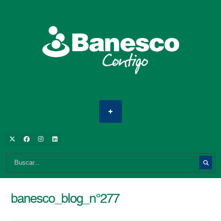
banesco_blog_n°277