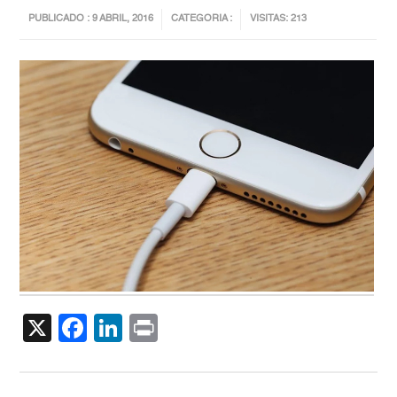
PUBLICADO : 9 ABRIL, 2016
CATEGORIA :
VISITAS: 213
X
Facebook
LinkedIn
Print