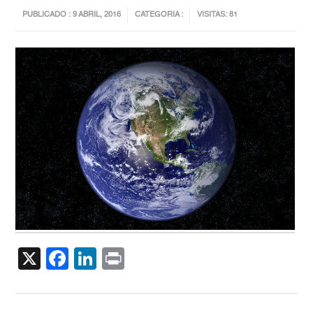
PUBLICADO : 9 ABRIL, 2016
CATEGORIA :
VISITAS: 81
X
Facebook
LinkedIn
Print