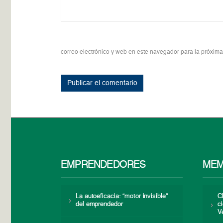
correo electrónico y web en este navegador para la próxim
EMPRENDEDORES
MEM
La autoeficacia: “motor invisible”
C
del emprendedor
c
V