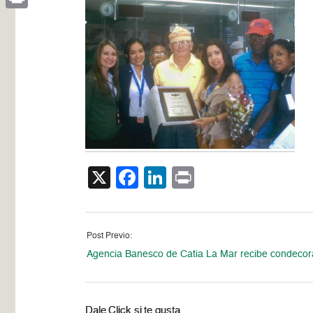
Print
X
Facebook
LinkedIn
Print
Post Previo:
Agencia Banesco de Catia La Mar recibe condecor
Dale Click si te gusta