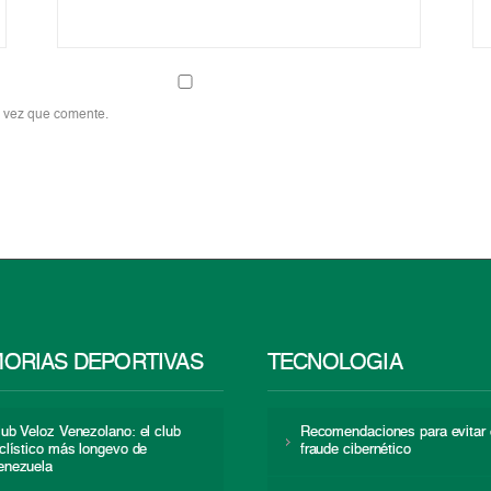
a vez que comente.
ORIAS DEPORTIVAS
TECNOLOGÍA
lub Veloz Venezolano: el club
Recomendaciones para evitar 
iclístico más longevo de
fraude cibernético
enezuela