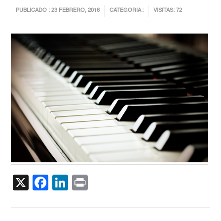
PUBLICADO : 23 FEBRERO, 2016
CATEGORIA :
VISITAS: 72
X
Facebook
LinkedIn
Print