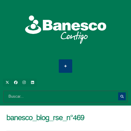
banesco_blog_rse_n°469