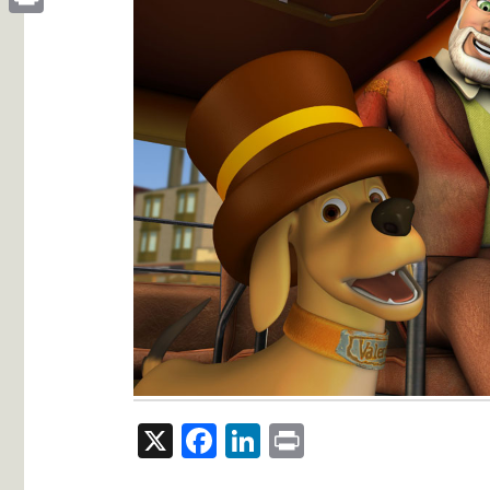
Print
X
Facebook
LinkedIn
Print