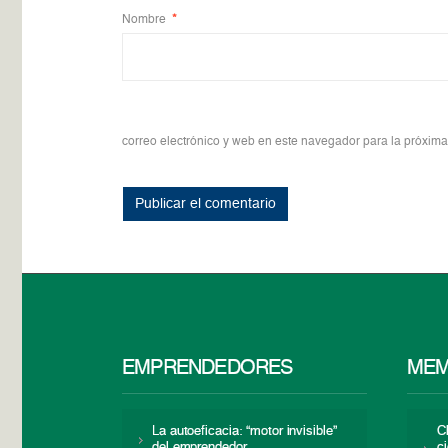
Nombre
*
correo electrónico y web en este navegador para la próxim
EMPRENDEDORES
MEM
La autoeficacia: “motor invisible”
C
del emprendedor
c