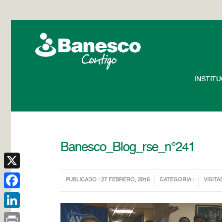
INSTIT
Banesco_Blog_rse_n°241
X
PUBLICADO : 27 FEBRERO, 2016
CATEGORIA :
VISITA
Facebook
LinkedIn