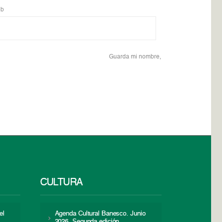
b
Guarda mi nombre,
CULTURA
el
Agenda Cultural Banesco. Junio
2026. Segunda edición