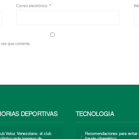
Correo electrónico
*
We
a vez que comente.
ORIAS DEPORTIVAS
TECNOLOGÍA
lub Veloz Venezolano: el club
Recomendaciones para evitar 
iclístico más longevo de
fraude cibernético