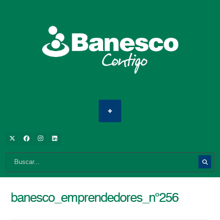
banesco_emprendedores_n°256