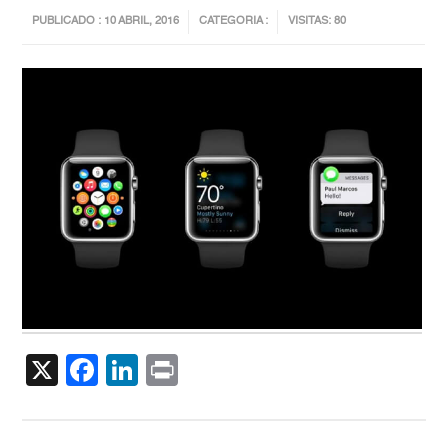
PUBLICADO : 10 ABRIL, 2016
CATEGORIA :
VISITAS: 80
X
Facebook
LinkedIn
Print