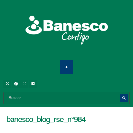
banesco_blog_rse_n°984