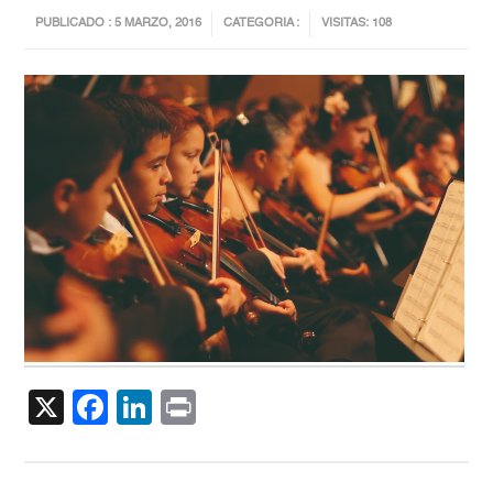
PUBLICADO : 5 MARZO, 2016
CATEGORIA :
VISITAS: 108
X
Facebook
LinkedIn
Print