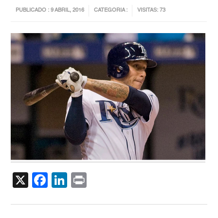
PUBLICADO : 9 ABRIL, 2016
CATEGORIA :
VISITAS: 73
X
Facebook
LinkedIn
Print