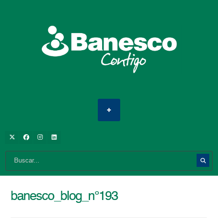
banesco_blog_n°193