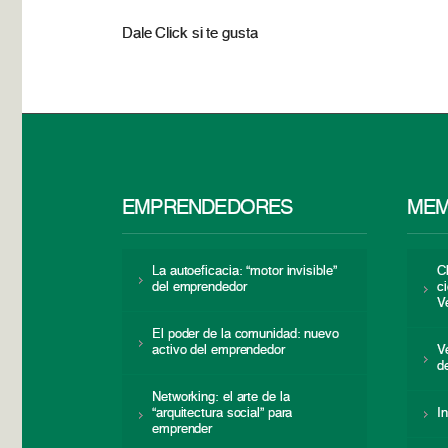
Dale Click si te gusta
EMPRENDEDORES
MEM
La autoeficacia: “motor invisible”
C
del emprendedor
c
V
El poder de la comunidad: nuevo
activo del emprendedor
V
d
Networking: el arte de la
“arquitectura social” para
I
emprender