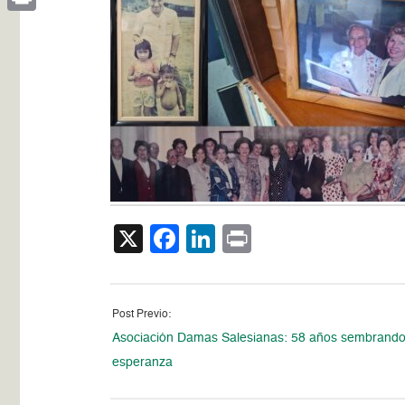
Print
X
Facebook
LinkedIn
Print
Post Previo:
Asociación Damas Salesianas: 58 años sembrand
esperanza