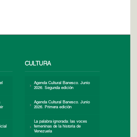
CULTURA
el
Agenda Cultural Banesco. Junio
2026. Segunda edición
a
Agenda Cultural Banesco. Junio
ir
2026. Primera edición
La palabra ignorada: las voces
icial
femeninas de la historia de
s
Venezuela