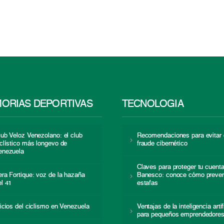
ORIAS DEPORTIVAS
TECNOLOGÍA
lub Veloz Venezolano: el club
Recomendaciones para evitar 
iclístico más longevo de
fraude cibernético
enezuela
Claves para proteger tu cuent
era Fortique: voz de la hazaña
Banesco: conoce cómo preven
el 41
estafas
nicios del ciclismo en Venezuela
Ventajas de la inteligencia artif
para pequeños emprendedore