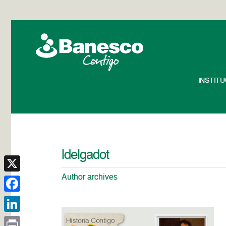
INSTIT
ldelgadot
Author archives
X
Facebook
LinkedIn