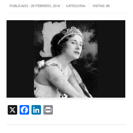
PUBLICADO : 29 FEBRERO, 2016
CATEGORIA :
VISITAS: 86
X
Facebook
LinkedIn
Print