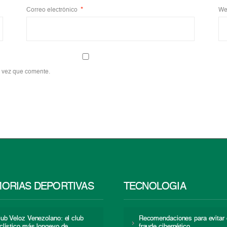
Correo electrónico
*
We
a vez que comente.
ORIAS DEPORTIVAS
TECNOLOGÍA
lub Veloz Venezolano: el club
Recomendaciones para evitar 
iclístico más longevo de
fraude cibernético