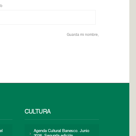
b
Guarda mi nombre,
CULTURA
el
Agenda Cultural Banesco. Junio
2026. Segunda edición