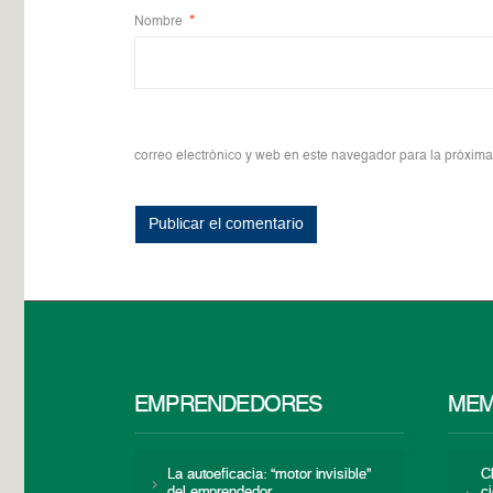
Nombre
*
correo electrónico y web en este navegador para la próxim
EMPRENDEDORES
MEM
La autoeficacia: “motor invisible”
C
del emprendedor
c