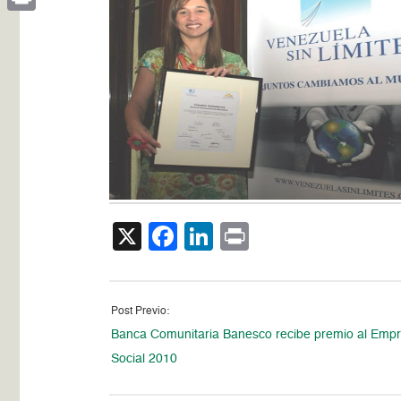
Print
X
Facebook
LinkedIn
Print
Post Previo:
Banca Comunitaria Banesco recibe premio al Emp
Social 2010