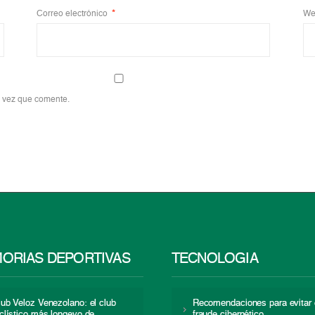
Correo electrónico
*
We
a vez que comente.
ORIAS DEPORTIVAS
TECNOLOGÍA
lub Veloz Venezolano: el club
Recomendaciones para evitar 
iclístico más longevo de
fraude cibernético