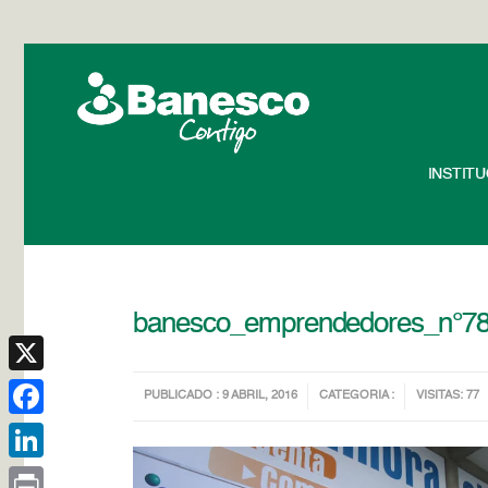
INSTIT
banesco_emprendedores_n°7
X
PUBLICADO : 9 ABRIL, 2016
CATEGORIA :
VISITAS: 77
Facebook
LinkedIn