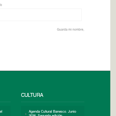
b
Guarda mi nombre,
CULTURA
el
Agenda Cultural Banesco. Junio
2026. Segunda edición