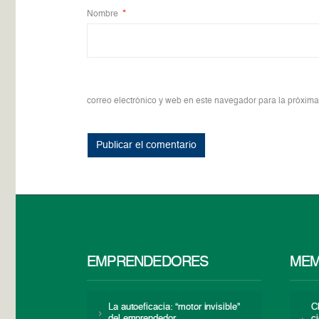
Nombre
*
correo electrónico y web en este navegador para la próxim
EMPRENDEDORES
MEM
La autoeficacia: “motor invisible”
C
del emprendedor
c