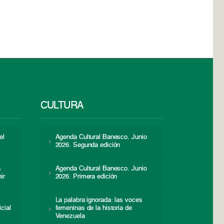
CULTURA
el
Agenda Cultural Banesco. Junio
2026. Segunda edición
a
Agenda Cultural Banesco. Junio
ir
2026. Primera edición
La palabra ignorada: las voces
icial
femeninas de la historia de
s
Venezuela