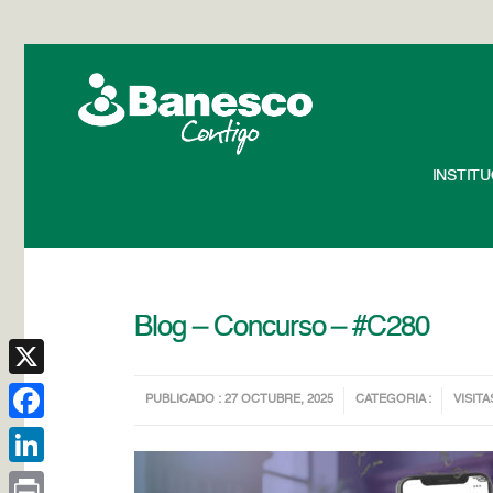
INSTIT
Blog – Concurso – #C280
X
PUBLICADO : 27 OCTUBRE, 2025
CATEGORIA :
VISITA
Facebook
LinkedIn