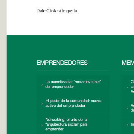
Dale Click si te gusta
EMPRENDEDORES
MEM
La autoeficacia: “motor invisible”
C
del emprendedor
c
V
El poder de la comunidad: nuevo
activo del emprendedor
V
d
Networking: el arte de la
“arquitectura social” para
I
emprender