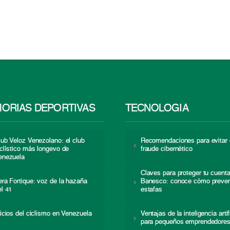
ORIAS DEPORTIVAS
TECNOLOGÍA
lub Veloz Venezolano: el club
Recomendaciones para evitar 
iclístico más longevo de
fraude cibernético
enezuela
Claves para proteger tu cuent
era Fortique: voz de la hazaña
Banesco: conoce cómo preven
el 41
estafas
nicios del ciclismo en Venezuela
Ventajas de la inteligencia artif
para pequeños emprendedore