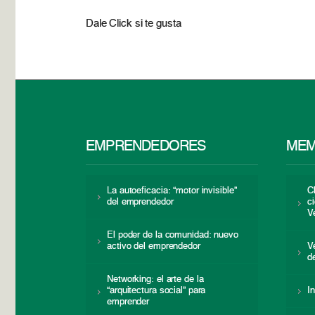
Dale Click si te gusta
EMPRENDEDORES
MEM
La autoeficacia: “motor invisible”
C
del emprendedor
c
V
El poder de la comunidad: nuevo
activo del emprendedor
V
d
Networking: el arte de la
“arquitectura social” para
I
emprender