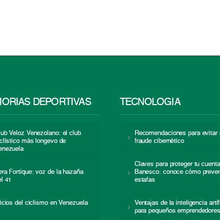
ORIAS DEPORTIVAS
TECNOLOGÍA
lub Veloz Venezolano: el club
Recomendaciones para evitar 
iclístico más longevo de
fraude cibernético
enezuela
Claves para proteger tu cuent
era Fortique: voz de la hazaña
Banesco: conoce cómo preven
el 41
estafas
nicios del ciclismo en Venezuela
Ventajas de la inteligencia artif
para pequeños emprendedore