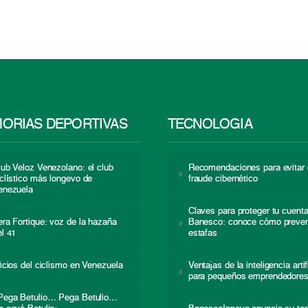
ORIAS DEPORTIVAS
TECNOLOGÍA
lub Veloz Venezolano: el club
Recomendaciones para evitar 
iclístico más longevo de
fraude cibernético
enezuela
Claves para proteger tu cuent
era Fortique: voz de la hazaña
Banesco: conoce cómo preven
el 41
estafas
nicios del ciclismo en Venezuela
Ventajas de la inteligencia artif
para pequeños emprendedore
Pega Betulio… Pega Betulio…