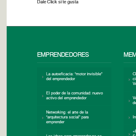
Dale Click si te gusta
EMPRENDEDORES
MEM
La autoeficacia: “motor invisible”
C
del emprendedor
c
V
El poder de la comunidad: nuevo
activo del emprendedor
V
d
Networking: el arte de la
“arquitectura social” para
I
emprender
«