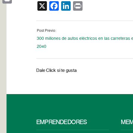
X
Facebook
LinkedIn
Print
Print
Post Previo:
300 millones de autos eléctricos en las carreteras 
2040
Dale Click si te gusta
EMPRENDEDORES
MEM