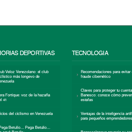
ORIAS DEPORTIVAS
TECNOLOGÍA
lub Veloz Venezolano: el club
Recomendaciones para evitar 
iclístico más longevo de
fraude cibernético
enezuela
Claves para proteger tu cuent
era Fortique: voz de la hazaña
Banesco: conoce cómo preven
el 41
estafas
nicios del ciclismo en Venezuela
Ventajas de la inteligencia artif
para pequeños emprendedore
Pega Betulio… Pega Betulio…