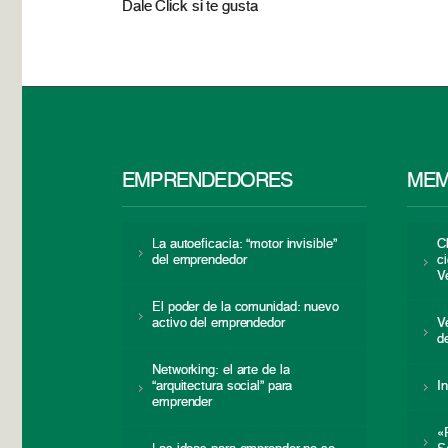
Dale Click si te gusta
EMPRENDEDORES
MEM
La autoeficacia: “motor invisible”
C
del emprendedor
c
V
El poder de la comunidad: nuevo
activo del emprendedor
V
d
Networking: el arte de la
“arquitectura social” para
I
emprender
«