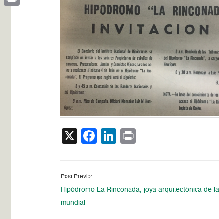
Print
X
Facebook
LinkedIn
Print
Post Previo:
Hipódromo La Rinconada, joya arquitectónica de la
mundial