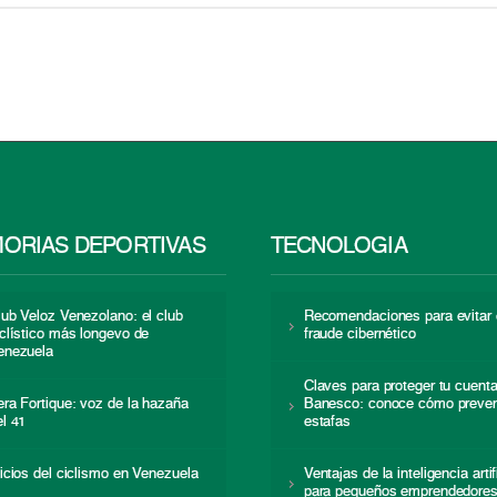
ORIAS DEPORTIVAS
TECNOLOGÍA
lub Veloz Venezolano: el club
Recomendaciones para evitar 
iclístico más longevo de
fraude cibernético
enezuela
Claves para proteger tu cuent
era Fortique: voz de la hazaña
Banesco: conoce cómo preven
el 41
estafas
nicios del ciclismo en Venezuela
Ventajas de la inteligencia artif
para pequeños emprendedore