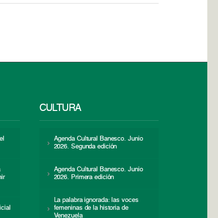
CULTURA
el
Agenda Cultural Banesco. Junio
2026. Segunda edición
a
Agenda Cultural Banesco. Junio
ir
2026. Primera edición
La palabra ignorada: las voces
icial
femeninas de la historia de
s
Venezuela