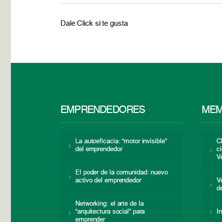
Dale Click si te gusta
EMPRENDEDORES
MEM
La autoeficacia: “motor invisible”
C
del emprendedor
c
V
El poder de la comunidad: nuevo
activo del emprendedor
V
d
Networking: el arte de la
“arquitectura social” para
I
emprender