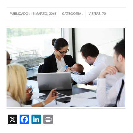
PUBLICADO : 13 MARZO, 2018
CATEGORIA :
VISITAS: 73
X
Facebook
LinkedIn
Print