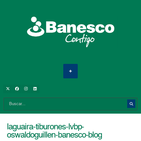
laguaira-tiburones-lvbp-
oswaldoguillen-banesco-blog