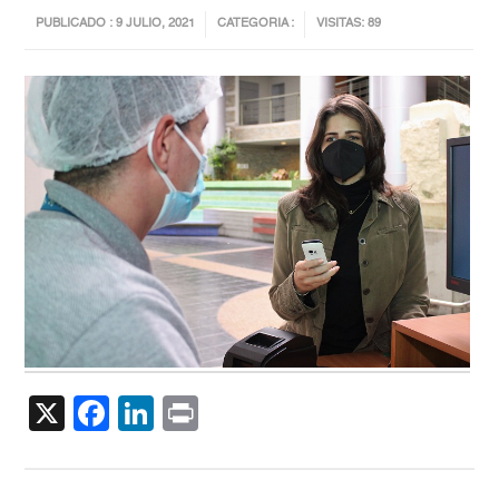
PUBLICADO : 9 JULIO, 2021
CATEGORIA :
VISITAS: 89
X
Facebook
LinkedIn
Print