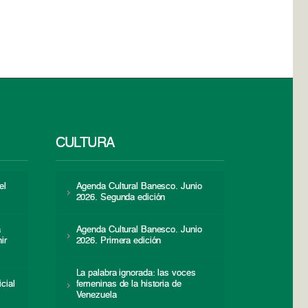
CULTURA
el
Agenda Cultural Banesco. Junio
2026. Segunda edición
a
Agenda Cultural Banesco. Junio
ir
2026. Primera edición
La palabra ignorada: las voces
icial
femeninas de la historia de
s
Venezuela