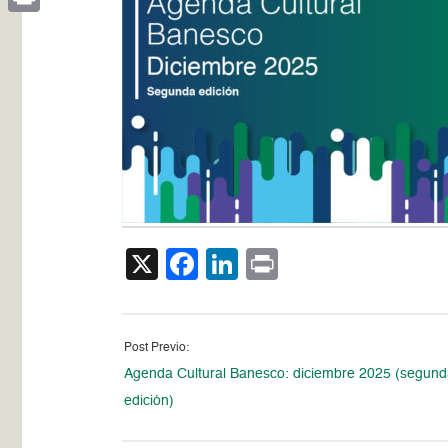
Print
X
Facebook
LinkedIn
Print
Post Previo:
Agenda Cultural Banesco: diciembre 2025 (segun
edición)