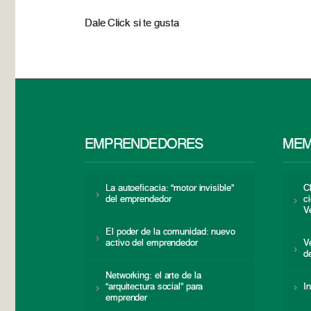
Dale Click si te gusta
EMPRENDEDORES
MEM
La autoeficacia: “motor invisible”
C
del emprendedor
c
V
El poder de la comunidad: nuevo
activo del emprendedor
V
d
Networking: el arte de la
“arquitectura social” para
I
emprender