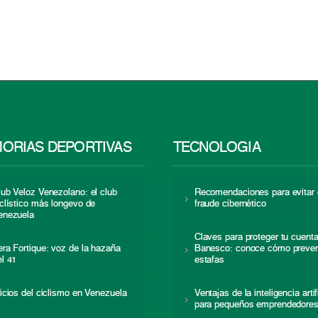
ORIAS DEPORTIVAS
TECNOLOGÍA
lub Veloz Venezolano: el club
Recomendaciones para evitar 
iclístico más longevo de
fraude cibernético
enezuela
Claves para proteger tu cuent
era Fortique: voz de la hazaña
Banesco: conoce cómo preven
el 41
estafas
nicios del ciclismo en Venezuela
Ventajas de la inteligencia artif
para pequeños emprendedore