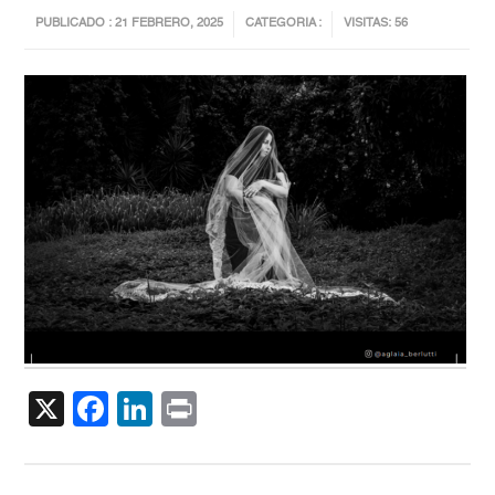
PUBLICADO : 21 FEBRERO, 2025
CATEGORIA :
VISITAS: 56
X
Facebook
LinkedIn
Print