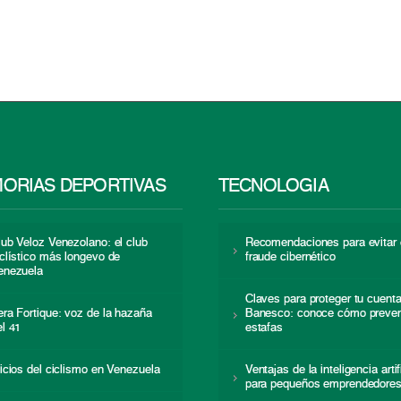
ORIAS DEPORTIVAS
TECNOLOGÍA
lub Veloz Venezolano: el club
Recomendaciones para evitar 
iclístico más longevo de
fraude cibernético
enezuela
Claves para proteger tu cuent
era Fortique: voz de la hazaña
Banesco: conoce cómo preven
el 41
estafas
nicios del ciclismo en Venezuela
Ventajas de la inteligencia artif
para pequeños emprendedore