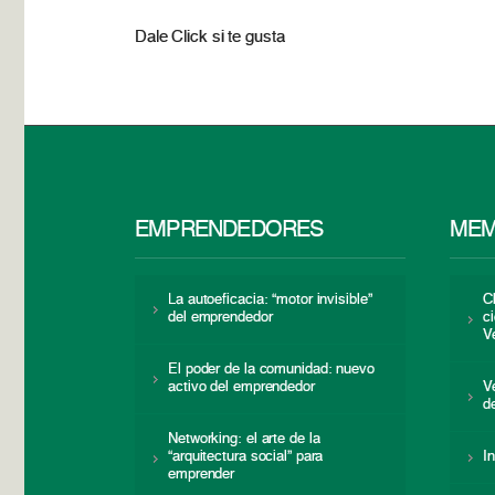
Dale Click si te gusta
EMPRENDEDORES
MEM
La autoeficacia: “motor invisible”
C
del emprendedor
c
V
El poder de la comunidad: nuevo
activo del emprendedor
V
d
Networking: el arte de la
“arquitectura social” para
I
emprender