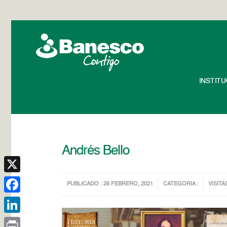
INSTIT
Andrés Bello
X
PUBLICADO : 26 FEBRERO, 2021
CATEGORIA :
VISITA
Facebook
LinkedIn