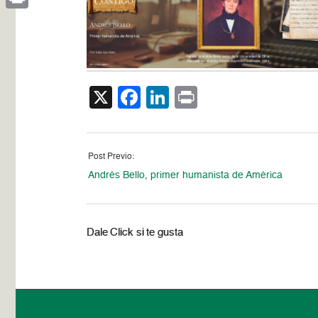
Print
X
Facebook
LinkedIn
Print
Post Previo:
Andrés Bello, primer humanista de América
Dale Click si te gusta