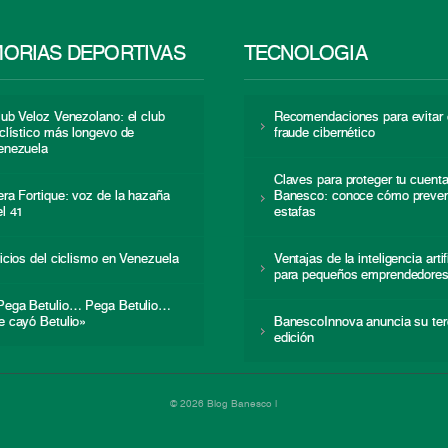
ORIAS DEPORTIVAS
TECNOLOGÍA
lub Veloz Venezolano: el club
Recomendaciones para evitar 
iclístico más longevo de
fraude cibernético
enezuela
Claves para proteger tu cuent
era Fortique: voz de la hazaña
Banesco: conoce cómo preven
el 41
estafas
nicios del ciclismo en Venezuela
Ventajas de la inteligencia artif
para pequeños emprendedore
Pega Betulio… Pega Betulio…
e cayó Betulio»
BanescoInnova anuncia su ter
edición
© 2026 Blog Banesco |