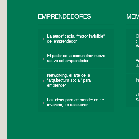
EMPRENDEDORES
MEM
La autoeficacia: “motor invisible”
C
del emprendedor
c
V
El poder de la comunidad: nuevo
activo del emprendedor
V
d
Networking: el arte de la
“arquitectura social” para
I
emprender
«
Las ideas para emprender no se
S
inventan, se descubren