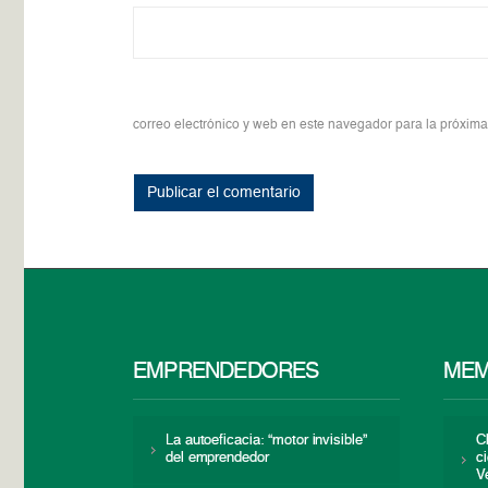
correo electrónico y web en este navegador para la próxim
EMPRENDEDORES
MEM
La autoeficacia: “motor invisible”
C
del emprendedor
c
V