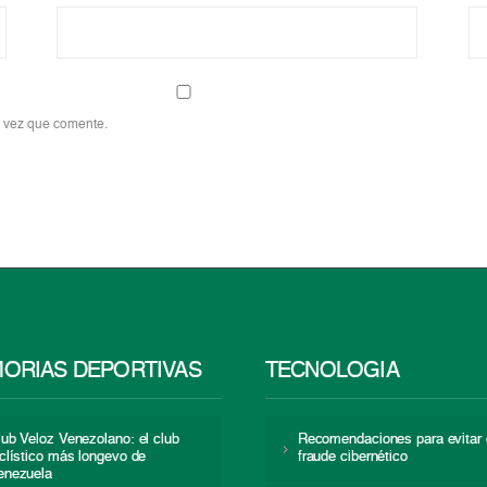
a vez que comente.
ORIAS DEPORTIVAS
TECNOLOGÍA
lub Veloz Venezolano: el club
Recomendaciones para evitar 
iclístico más longevo de
fraude cibernético
enezuela