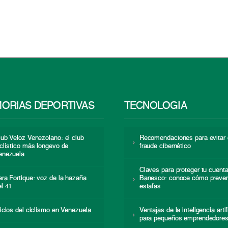
ORIAS DEPORTIVAS
TECNOLOGÍA
lub Veloz Venezolano: el club
Recomendaciones para evitar 
iclístico más longevo de
fraude cibernético
enezuela
Claves para proteger tu cuent
era Fortique: voz de la hazaña
Banesco: conoce cómo preven
el 41
estafas
nicios del ciclismo en Venezuela
Ventajas de la inteligencia artif
para pequeños emprendedore