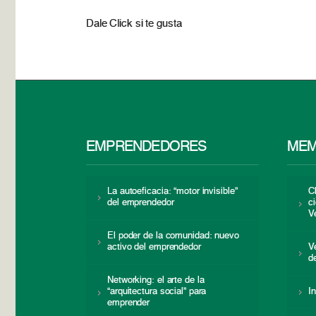
Dale Click si te gusta
EMPRENDEDORES
MEM
La autoeficacia: “motor invisible”
C
del emprendedor
c
V
El poder de la comunidad: nuevo
activo del emprendedor
V
d
Networking: el arte de la
“arquitectura social” para
I
emprender