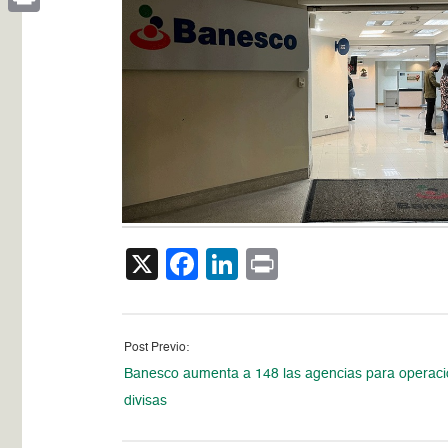
Print
X
Facebook
LinkedIn
Print
Post Previo:
Banesco aumenta a 148 las agencias para operac
divisas