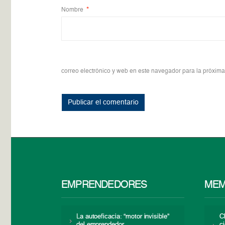
Nombre
*
correo electrónico y web en este navegador para la próxim
EMPRENDEDORES
MEM
La autoeficacia: “motor invisible”
C
del emprendedor
c