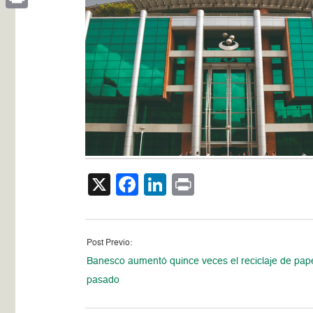
Print
X
Facebook
LinkedIn
Print
Post Previo:
Banesco aumentó quince veces el reciclaje de pape
pasado