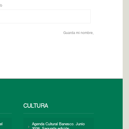
b
Guarda mi nombre,
CULTURA
el
Agenda Cultural Banesco. Junio
2026. Segunda edición