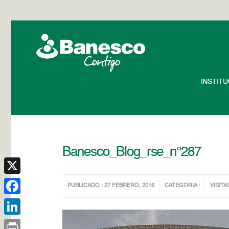
INSTIT
Banesco_Blog_rse_n°287
X
PUBLICADO : 27 FEBRERO, 2016
CATEGORIA :
VISITA
Facebook
LinkedIn