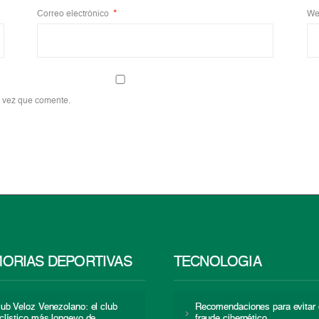
Correo electrónico
*
We
a vez que comente.
ORIAS DEPORTIVAS
TECNOLOGÍA
lub Veloz Venezolano: el club
Recomendaciones para evitar 
iclístico más longevo de
fraude cibernético