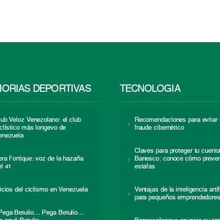
ORIAS DEPORTIVAS
TECNOLOGÍA
lub Veloz Venezolano: el club
Recomendaciones para evitar 
iclístico más longevo de
fraude cibernético
enezuela
Claves para proteger tu cuent
era Fortique: voz de la hazaña
Banesco: conoce cómo preven
el 41
estafas
nicios del ciclismo en Venezuela
Ventajas de la inteligencia artif
para pequeños emprendedore
Pega Betulio… Pega Betulio…