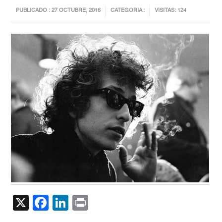
PUBLICADO : 27 OCTUBRE, 2016
CATEGORIA :
VISITAS: 124
X
Facebook
LinkedIn
Print