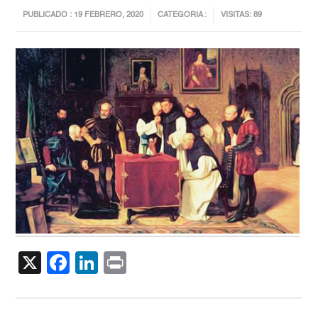
PUBLICADO : 19 FEBRERO, 2020
CATEGORIA :
VISITAS: 89
X
Facebook
LinkedIn
Print