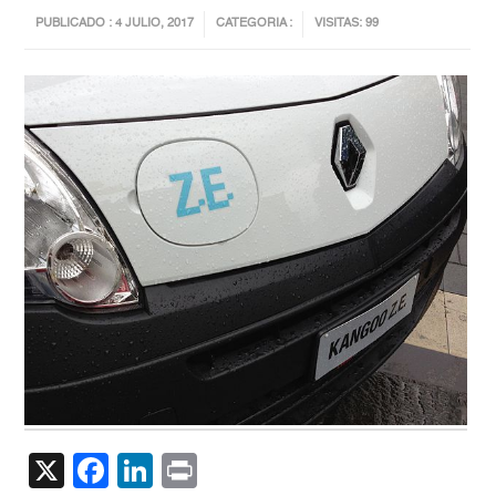
PUBLICADO : 4 JULIO, 2017
CATEGORIA :
VISITAS: 99
X
Facebook
LinkedIn
Print