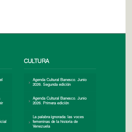
CULTURA
el
Agenda Cultural Banesco. Junio
2026. Segunda edición
a
Agenda Cultural Banesco. Junio
ir
2026. Primera edición
La palabra ignorada: las voces
icial
femeninas de la historia de
s
Venezuela