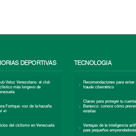
ORIAS DEPORTIVAS
TECNOLOGÍA
lub Veloz Venezolano: el club
Recomendaciones para evitar 
iclístico más longevo de
fraude cibernético
enezuela
Claves para proteger tu cuent
era Fortique: voz de la hazaña
Banesco: conoce cómo preven
el 41
estafas
nicios del ciclismo en Venezuela
Ventajas de la inteligencia artif
para pequeños emprendedore