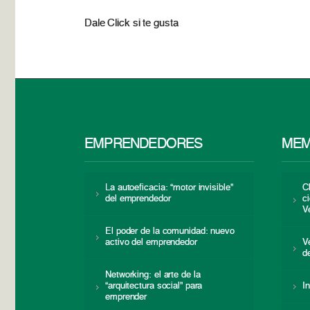
Dale Click si te gusta
EMPRENDEDORES
MEM
La autoeficacia: “motor invisible”
C
del emprendedor
c
V
El poder de la comunidad: nuevo
activo del emprendedor
V
d
Networking: el arte de la
“arquitectura social” para
I
emprender