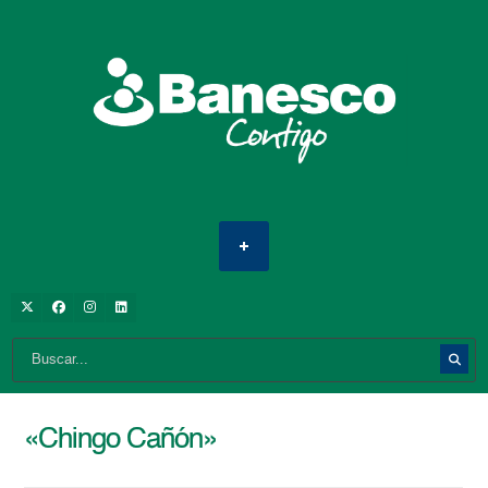
«Chingo Cañón»