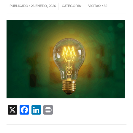
PUBLICADO : 26 ENERO, 2026
CATEGORIA :
VISITAS: 132
X
Facebook
LinkedIn
Print