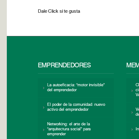
Dale Click si te gusta
EMPRENDEDORES
MEM
La autoeficacia: “motor invisible”
C
del emprendedor
c
V
El poder de la comunidad: nuevo
activo del emprendedor
V
d
Networking: el arte de la
“arquitectura social” para
I
emprender