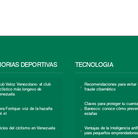
ORIAS DEPORTIVAS
TECNOLOGÍA
lub Veloz Venezolano: el club
Recomendaciones para evitar 
iclístico más longevo de
fraude cibernético
enezuela
Claves para proteger tu cuent
era Fortique: voz de la hazaña
Banesco: conoce cómo preven
el 41
estafas
nicios del ciclismo en Venezuela
Ventajas de la inteligencia artif
para pequeños emprendedore