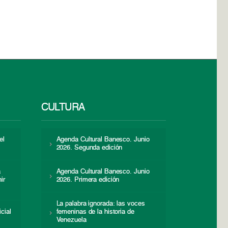
CULTURA
el
Agenda Cultural Banesco. Junio
2026. Segunda edición
a
Agenda Cultural Banesco. Junio
ir
2026. Primera edición
La palabra ignorada: las voces
icial
femeninas de la historia de
s
Venezuela