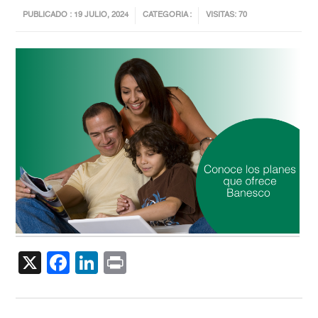
PUBLICADO : 19 JULIO, 2024
CATEGORIA :
VISITAS: 70
X
Facebook
LinkedIn
Print