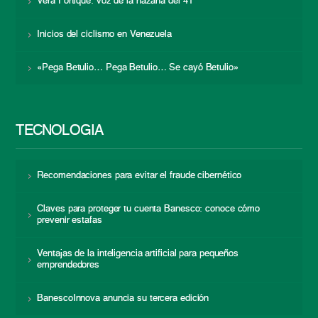
Vera Fortique: voz de la hazaña del 41
Inicios del ciclismo en Venezuela
«Pega Betulio… Pega Betulio… Se cayó Betulio»
TECNOLOGÍA
Recomendaciones para evitar el fraude cibernético
Claves para proteger tu cuenta Banesco: conoce cómo
prevenir estafas
Ventajas de la inteligencia artificial para pequeños
emprendedores
BanescoInnova anuncia su tercera edición