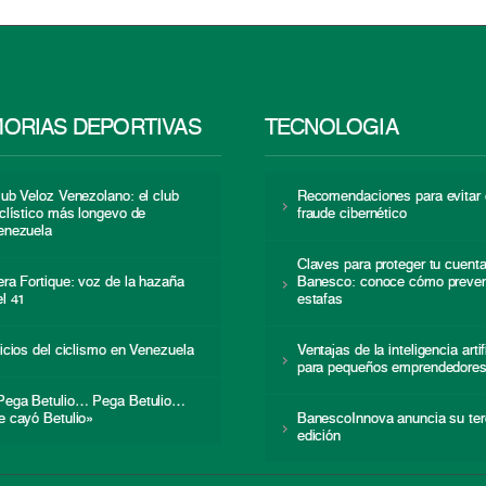
ORIAS DEPORTIVAS
TECNOLOGÍA
lub Veloz Venezolano: el club
Recomendaciones para evitar 
iclístico más longevo de
fraude cibernético
enezuela
Claves para proteger tu cuent
era Fortique: voz de la hazaña
Banesco: conoce cómo preven
el 41
estafas
nicios del ciclismo en Venezuela
Ventajas de la inteligencia artif
para pequeños emprendedore
Pega Betulio… Pega Betulio…
e cayó Betulio»
BanescoInnova anuncia su ter
edición