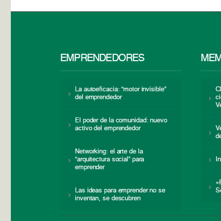
EMPRENDEDORES
MEM
La autoeficacia: “motor invisible”
C
del emprendedor
c
V
El poder de la comunidad: nuevo
activo del emprendedor
V
d
Networking: el arte de la
“arquitectura social” para
I
emprender
«
Las ideas para emprender no se
S
inventan, se descubren