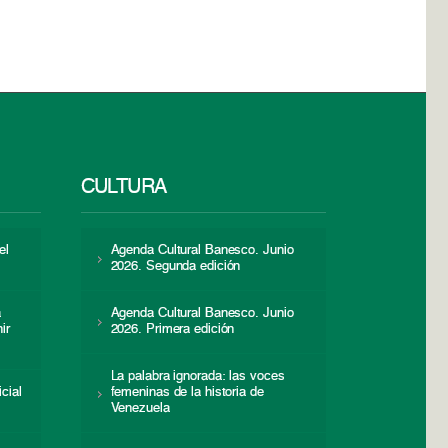
CULTURA
el
Agenda Cultural Banesco. Junio
2026. Segunda edición
a
Agenda Cultural Banesco. Junio
ir
2026. Primera edición
La palabra ignorada: las voces
icial
femeninas de la historia de
s
Venezuela