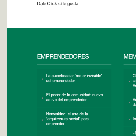
Dale Click si te gusta
EMPRENDEDORES
MEM
La autoeficacia: “motor invisible”
C
del emprendedor
c
V
El poder de la comunidad: nuevo
activo del emprendedor
V
d
Networking: el arte de la
“arquitectura social” para
I
emprender
«