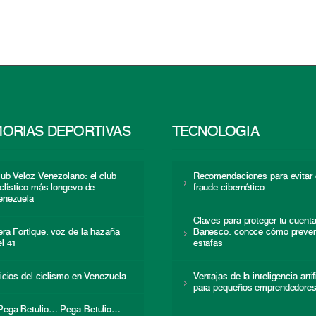
ORIAS DEPORTIVAS
TECNOLOGÍA
lub Veloz Venezolano: el club
Recomendaciones para evitar 
iclístico más longevo de
fraude cibernético
enezuela
Claves para proteger tu cuent
era Fortique: voz de la hazaña
Banesco: conoce cómo preven
el 41
estafas
nicios del ciclismo en Venezuela
Ventajas de la inteligencia artif
para pequeños emprendedore
Pega Betulio… Pega Betulio…