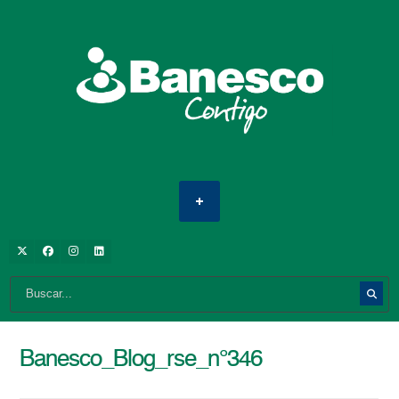
Banesco_Blog_rse_n°346