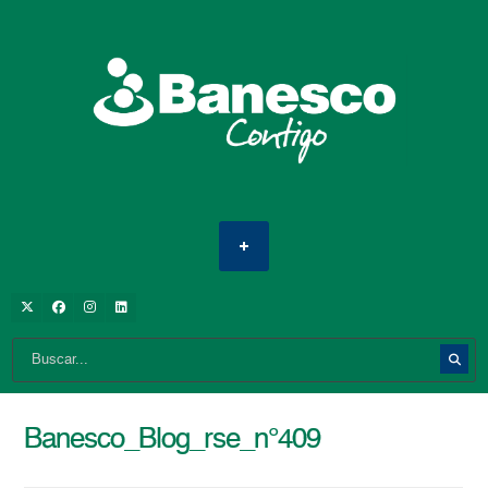
Banesco_Blog_rse_n°409